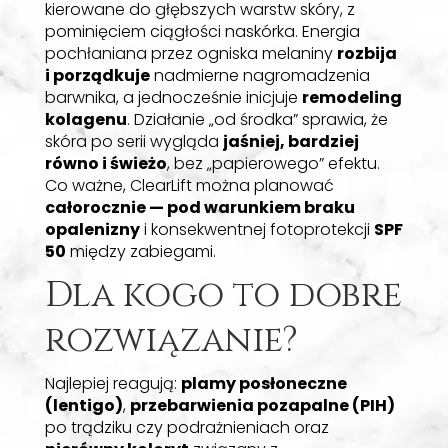
kierowane do głębszych warstw skóry, z
ochroną
SPF 50
.
pominięciem ciągłości naskórka. Energia
pochłaniana przez ogniska melaniny
rozbija
Rezerwacja:
sprawdź
cennik
i
umów wizytę
i porządkuje
nadmierne nagromadzenia
przez formularz
.
barwnika, a jednocześnie inicjuje
remodeling
kolagenu
. Działanie „od środka” sprawia, że
KRÓTKIE PYTANIA I ODPOWIEDZI
skóra po serii wygląda
jaśniej, bardziej
równo i świeżo
, bez „papierowego” efektu.
Czy ClearLift boli?
Co ważne, ClearLift można planować
całorocznie — pod warunkiem braku
opalenizny
i konsekwentnej fotoprotekcji
SPF
50
między zabiegami.
Zwykle odczuwalne ciepło i delikatne
„pulsowanie”; bez znieczulenia u większości
Dla kogo to dobre
osób.
rozwiązanie?
Najlepiej reagują:
plamy posłoneczne
Czy działa na
(lentigo)
,
przebarwienia pozapalne (PIH)
melasmę?
po trądziku czy podrażnieniach oraz