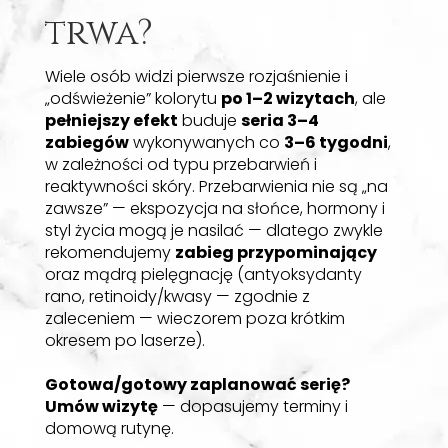
trwa?
Mogą przy słońcu lub zmianach
hormonalnych – kluczowe są
fotoprotekcja i czasem zabieg „booster”.
Wiele osób widzi pierwsze rozjaśnienie i
„odświeżenie” kolorytu
po 1–2 wizytach
, ale
pełniejszy efekt
buduje
seria 3–4
zabiegów
wykonywanych co
3–6 tygodni
,
Na jakie partie?
w zależności od typu przebarwień i
reaktywności skóry. Przebarwienia nie są „na
zawsze” — ekspozycja na słońce, hormony i
styl życia mogą je nasilać — dlatego zwykle
Twarz, dekolt.
rekomendujemy
zabieg przypominający
oraz mądrą pielęgnację (antyoksydanty
rano, retinoidy/kwasy — zgodnie z
Kto wykonuje?
zaleceniem — wieczorem poza krótkim
okresem po laserze).
Gotowa/gotowy zaplanować serię?
Wykwalifikowany personel WOWME CLINIC w
Umów wizytę
— dopasujemy terminy i
Toruniu.
domową rutynę.