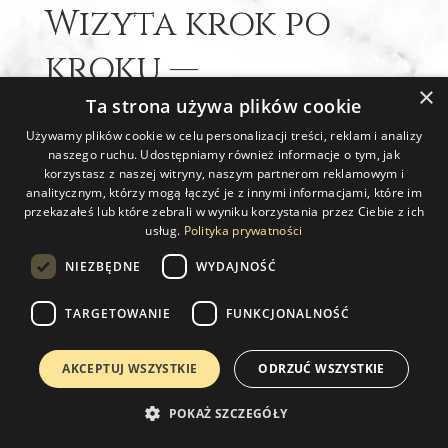
Wizyta krok po
kroku —
×
komfortowo i
Ta strona używa plików cookie
Używamy plików cookie w celu personalizacji treści, reklam i analizy
przewidywalnie
naszego ruchu. Udostępniamy również informacje o tym, jak
korzystasz z naszej witryny, naszym partnerom reklamowym i
analitycznym, którzy mogą łączyć je z innymi informacjami, które im
Zaczynamy od krótkiej
kwalifikacji
i
przekazałeś lub które zebrali w wyniku korzystania przez Ciebie z ich
fotografii wyjściowych, żeby móc rzetelnie
usług.
Polityka prywatności
oceniać postępy. Skórę oczyszczamy,
zabezpieczamy oczy
i wykonujemy serię
NIEZBĘDNE
WYDAJNOŚĆ
kontrolowanych impulsów ClearLift.
Odczucia? Najczęściej
ciepło
i lekkie
TARGETOWANIE
FUNKCJONALNOŚĆ
„pulsowanie” w skórze. Całość trwa zwykle
40–50 minut
— i wracasz do codziennych
AKCEPTUJ WSZYSTKIE
ODRZUĆ WSZYSTKIE
spraw, trzymając się kilku prostych zaleceń.
POKAŻ SZCZEGÓŁY