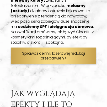
nierówny koloryt
związany z
fotostarzeniem. W przypadku
melasmy
(ostudy)
działamy ostrożnie i planowo: to
Tak, ale wymaga dyscypliny w SPF i planu
przebarwienie z tendencją do nawrotów,
podtrzymującego – melasma ma
więc poza serią zabiegów duże znaczenie
skłonność do nawrotów.
ma
codzienny SPF i pielęgnacja domowa
.
Na kwalifikacji omówimy, jak łączyć ClearLift z
kosmetykami rozjaśniającymi, by efekt był
Kiedy makijaż?
stabilny, a skóra — spokojna.
Sprawdź cennik laserowej redukcji
przebarwień >
Najczęściej po 24 godzinach, jeśli skóra jest
wyciszona.
Czy przebarwienia
Jak wyglądają
wrócą?
efekty i ile to