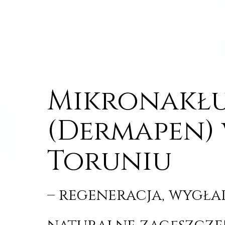
Mikronakł
(Dermapen)
Toruniu
– regeneracja, wygła