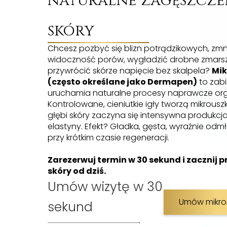
naturalne zagęszcze
skóry
Chcesz pozbyć się blizn potrądzikowych, zmn
widoczność porów, wygładzić drobne zmarsz
przywrócić skórze napięcie bez skalpela?
Mik
(często określane jako Dermapen)
to zabi
uruchamia naturalne procesy naprawcze or
Kontrolowane, cieniutkie igły tworzą mikrousz
głębi skóry zaczyna się intensywna produkcja
elastyny. Efekt? Gładka, gęsta, wyraźnie od
przy krótkim czasie regeneracji.
Zarezerwuj termin w 30 sekund i zacznij
skóry od dziś.
Umów wizytę w 30
Umów mikro
sekund