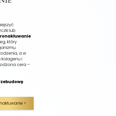
nie
iejszyć
czki lub
ronakłuwanie
eg, który
ganizmu.
kodzenia, a w
 kolagenu i
młodzona cera –
 przebudowę
nakłuwanie >