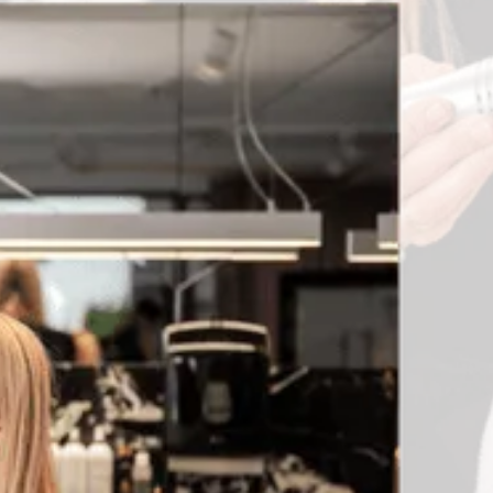
E-mail
Preferowane godziny kontaktu
Wyrażam zgodę na otrzymywanie od WOW.ME
CLINIC SPÓŁKA Z OGRANICZONĄ
ODPOWIEDZIALNOŚCIĄ UL. SIERADZKA 29, 87-100
TORUŃ, NIP 8792747060 informacji handlowo –
marketingowych z użyciem urządzeń
telekomunikacyjnych (email, sms), oraz na
przetwarzanie danych osobowych w celach
marketingowych.