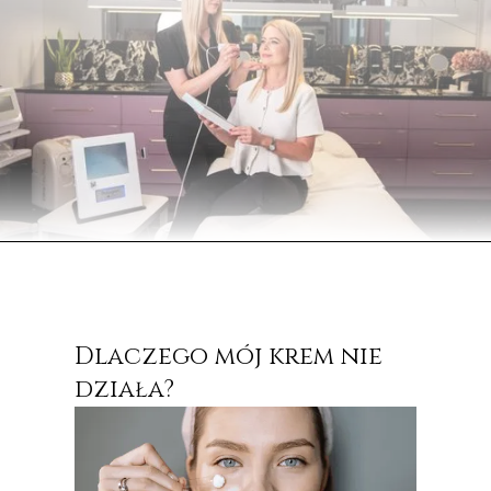
Dlaczego mój krem nie
C
działa?
n
Wi
od
za
wy